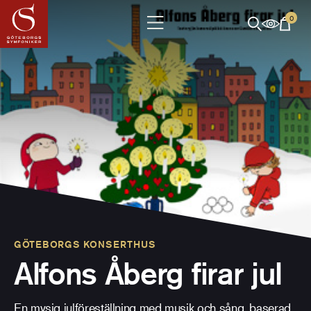
0
GÖTEBORGS KONSERTHUS
Alfons Åberg firar jul
En mysig julföreställning med musik och sång, baserad