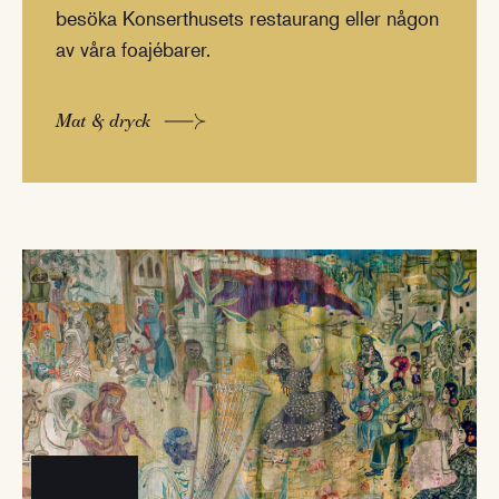
besöka Konserthusets restaurang eller någon
av våra foajébarer.
Mat & dryck