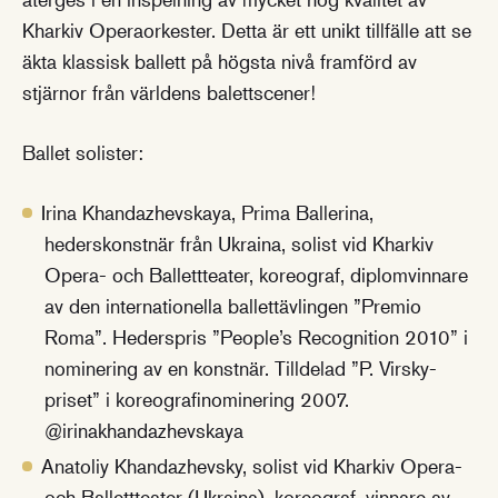
Kharkiv Operaorkester. Detta är ett unikt tillfälle att se
äkta klassisk ballett på högsta nivå framförd av
stjärnor från världens balettscener!
Ballet solister:
Irina Khandazhevskaya, Prima Ballerina,
hederskonstnär från Ukraina, solist vid Kharkiv
Opera- och Ballettteater, koreograf, diplomvinnare
av den internationella ballettävlingen ”Premio
Roma”. Hederspris ”People’s Recognition 2010” i
nominering av en konstnär. Tilldelad ”P. Virsky-
priset” i koreografinominering 2007.
@irinakhandazhevskaya
Anatoliy Khandazhevsky, solist vid Kharkiv Opera-
och Ballettteater (Ukraina), koreograf, vinnare av