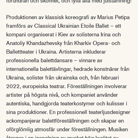
förundran och skönhet, och fylla alla med julstämning!
Produktionen av klassisk koreografi av Marius Petipa
framförs av Classical Ukrainian Etoile Ballet – ett
kompani organiserat i Kiev av solisterna Irina och
Anatoliy Khandazhevsky från Kharkiv Opera- och
Ballettteater i Ukraina. Artisterna inkluderar
professionella balettdansare – vinnare av
internationella balettävlingar, hedrade konstnärer från
Ukraina, solister från ukrainska och, från februari
2022, europeiska teatrar. Föreställningen involverar
artister på högsta nivå, och kompaniet använder
autentiska, handgjorda teaterkostymer och kulisser i
sina produktioner. En professionell teaterljusdesigner
ackompanjerar balettföreställningen och skapar en
oförglömlig atmosfär under föreställningen. Musiken
återges i en inspelning av mycket hög kvalitet av