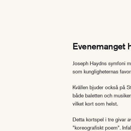
Evenemanget h
Joseph Haydns symfoni me
som kungligheternas favori
Kvällen bjuder också på St
både baletten och musiken 
vilket kort som helst.
Detta kortspel i tre givar 
”koreografiskt poem”. Infa