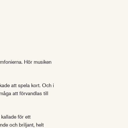
ymfonierna. Hör musiken
kade att spela kort. Och i
åga att förvandlas till
kallade för ett
de och briljant, helt