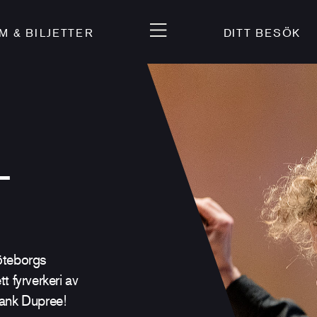
 & BILJETTER
DITT BESÖK
-
öteborgs
 fyrverkeri av
rank Dupree!