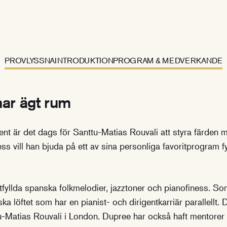
PROVLYSSNA
INTRODUKTION
PROGRAM & MEDVERKANDE
ar ägt rum
gent är det dags för Santtu-Matias Rouvali att styra färden 
ss vill han bjuda på ett av sina personliga favoritprogram f
tfyllda spanska folkmelodier, jazztoner och pianofiness. So
ka löftet som har en pianist- och dirigentkarriär parallellt.
u-Matias Rouvali i London. Dupree har också haft mentore