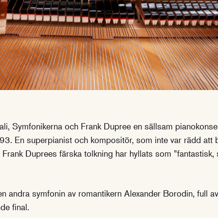
li, Symfonikerna och Frank Dupree en sällsam pianokonsert
3. En superpianist och kompositör, som inte var rädd att b
Frank Duprees färska tolkning har hyllats som ”fantastisk, 
en andra symfonin av romantikern Alexander Borodin, full a
de final.