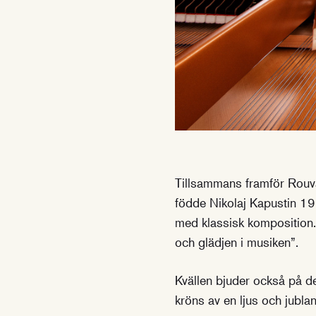
Tillsammans framför Rouva
födde Nikolaj Kapustin 199
med klassisk komposition. 
och glädjen i musiken”.
Kvällen bjuder också på d
kröns av en ljus och jublan