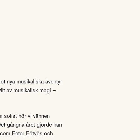
mot nya musikaliska äventyr
yllt av musikalisk magi –
m solist hör vi vännen
 Det gångna året gjorde han
r som Peter Eötvös och