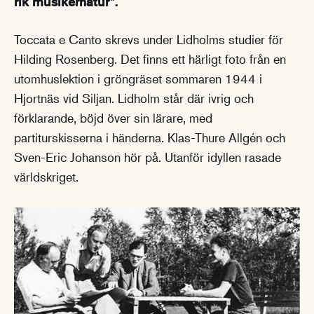
rik musikernatur”.
Toccata e Canto skrevs under Lidholms studier för
Hilding Rosenberg. Det finns ett härligt foto från en
utomhuslektion i gröngräset sommaren 1944 i
Hjortnäs vid Siljan. Lidholm står där ivrig och
förklarande, böjd över sin lärare, med
partiturskisserna i händerna. Klas-Thure Allgén och
Sven-Eric Johanson hör på. Utanför idyllen rasade
världskriget.