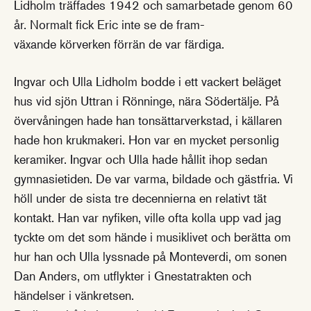
Lidholm träffades 1942 och samarbetade genom 60
år. Normalt fick Eric inte se de fram-
växande körverken förrän de var färdiga.
Ingvar och Ulla Lidholm bodde i ett vackert beläget
hus vid sjön Uttran i Rönninge, nära Södertälje. På
övervåningen hade han tonsättarverkstad, i källaren
hade hon krukmakeri. Hon var en mycket personlig
keramiker. Ingvar och Ulla hade hållit ihop sedan
gymnasietiden. De var varma, bildade och gästfria. Vi
höll under de sista tre decennierna en relativt tät
kontakt. Han var nyfiken, ville ofta kolla upp vad jag
tyckte om det som hände i musiklivet och berätta om
hur han och Ulla lyssnade på Monteverdi, om sonen
Dan Anders, om utflykter i Gnestatrakten och
händelser i vänkretsen.