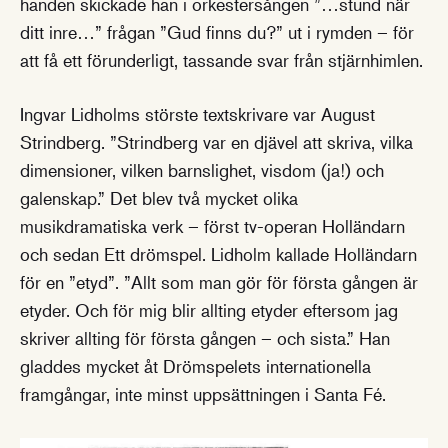
handen skickade han i orkestersången ”…stund när
ditt inre…” frågan ”Gud finns du?” ut i rymden – för
att få ett förunderligt, tassande svar från stjärnhimlen.
Ingvar Lidholms störste textskrivare var August
Strindberg. ”Strindberg var en djävel att skriva, vilka
dimensioner, vilken barnslighet, visdom (ja!) och
galenskap.” Det blev två mycket olika
musikdramatiska verk – först tv-operan Holländarn
och sedan Ett drömspel. Lidholm kallade Holländarn
för en ”etyd”. ”Allt som man gör för första gången är
etyder. Och för mig blir allting etyder eftersom jag
skriver allting för första gången – och sista.” Han
gladdes mycket åt Drömspelets internationella
framgångar, inte minst uppsättningen i Santa Fé.