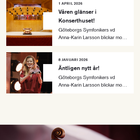
1 APRIL 2026
Våren glänser i
Konserthuset!
Göteborgs Symfonikers vd
Anna-Karin Larsson blickar mot
en vår då orgeln kommer att
glänsa lite extra i konserter med
efterlängtade Esa-Pekka
8 JANUARI 2026
Salonen och Anna Lapwood.
Äntligen nytt år!
Göteborgs Symfonikers vd
Anna-Karin Larsson blickar mot
det nya året och konserterna du
inte får missa, så som
världspremiären av Laura
Bowlers The White Book med
Barbara Hannigan.