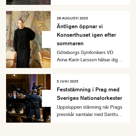
konserter i Lugano Arte e Cultura
i Schweiz.
28 AUGUSTI 2025
Äntligen öppnar vi
Konserthuset igen efter
sommaren
Göteborgs Symfonikers VD
Anna-Karin Larsson hälsar dig
välkommen till en ny
konsertsäsong i Göteborgs
Konserthus.
5 JUNI 2025
Feststämning i Prag med
Sveriges Nationalorkester
Uppsluppen stämning när Prags
presskår samtalar med Santtu-
Matias Rouvali och Jan Lisiecki
inför turnékonserten i staden.