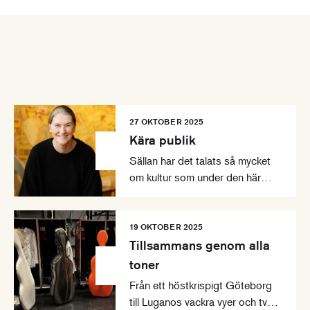
27 OKTOBER 2025
Kära publik
Sällan har det talats så mycket
om kultur som under den här
hösten. Man kan tycka vad man
vill om en svensk kulturkanon,
men att den väckt debatt och
19 OKTOBER 2025
satt kultur i fokus är tydligt,
Tillsammans genom alla
konstaterar vår vd Anna-Karin
toner
Larsson.
Från ett höstkrispigt Göteborg
till Luganos vackra vyer och två