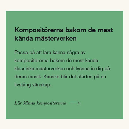
Kompositörerna bakom de mest
kända mästerverken
Passa på att lära känna några av
kompositörerna bakom de mest kända
klassiska mästerverken och lyssna in dig på
deras musik. Kanske blir det starten på en
livslång vänskap.
Lär känna kompositörerna