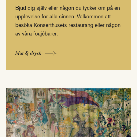
Bjud dig själv eller någon du tycker om på en
upplevelse för alla sinnen. Välkommen att
besöka Konserthusets restaurang eller någon
av våra foajébarer.
Mat & dryck