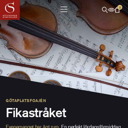
0
GÖTAPLATSFOAJÉN
Fikastråket
Evenemanget har ägt rum.
En perfekt lördagsförmiddag