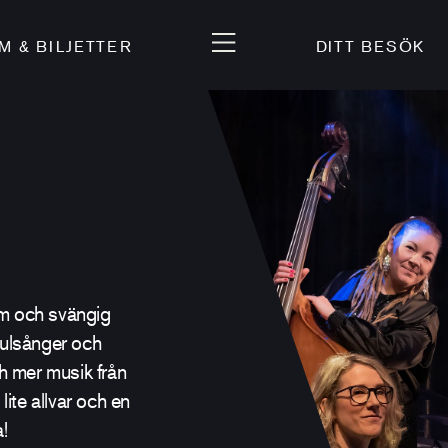
 & BILJETTER
DITT BESÖK
rm och svängig
 julsånger och
ch mer musik från
lite allvar och en
!