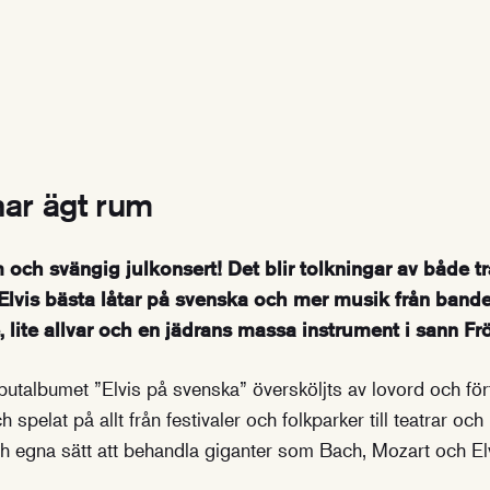
ar ägt rum
 och svängig julkonsert! Det blir tolkningar av både tr
Elvis bästa låtar på svenska och mer musik från bandets
 lite allvar och en jädrans massa instrument i sann Fr
butalbumet ”Elvis på svenska” översköljts av lovord och för
h spelat på allt från festivaler och folkparker till teatrar oc
ch egna sätt att behandla giganter som Bach, Mozart och El