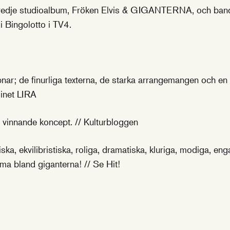
 tredje studioalbum, Fröken Elvis & GIGANTERNA, och band
i Bingolotto i TV4.
nar; de finurliga texterna, de starka arrangemangen och e
sinet LIRA
 vinnande koncept. // Kulturbloggen
ska, ekvilibristiska, roliga, dramatiska, kluriga, modiga, en
ma bland giganterna! // Se Hit!