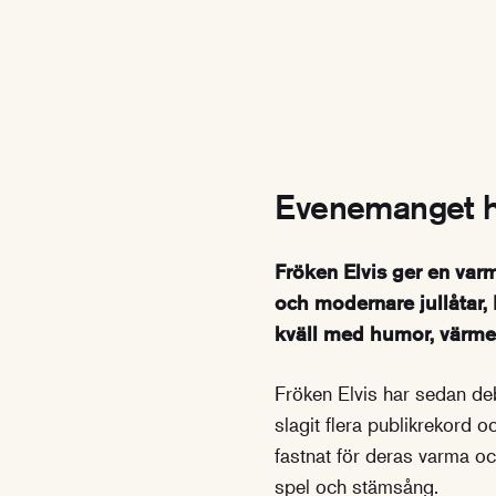
Evenemanget h
Fröken Elvis ger en varm
och modernare jullåtar, 
kväll med humor, värme,
Fröken Elvis har sedan de
slagit flera publikrekord oc
fastnat för deras varma o
spel och stämsång.