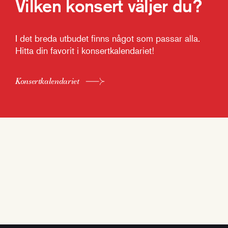
Vilken konsert väljer du?
I det breda utbudet finns något som passar alla.
Hitta din favorit i konsertkalendariet!
Konsertkalendariet