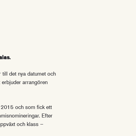
alas.
r till det nya datumet och
 erbjuder arrangören
s 2015 och som fick ett
mmisnomineringar. Efter
ppväxt och klass –