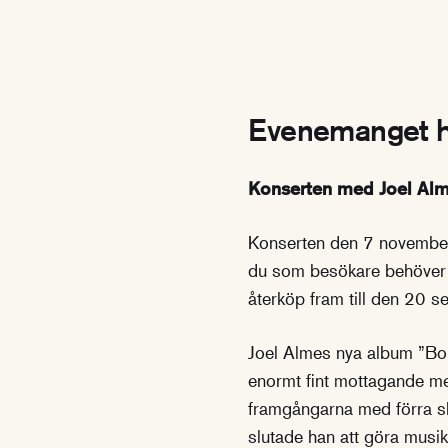
Evenemanget h
Konserten med Joel Alme 
Konserten den 7 november ha
du som besökare behöver i
återköp fram till den 20 
Joel Almes nya album ”Bort
enormt fint mottagande med
framgångarna med förra s
slutade han att göra musik