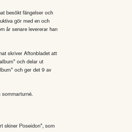
nnat besökt fängelser och
truktiva gör med en och
em år senare levererar han
at skriver Aftonbladet att
 album” och delar ut
album” och ger det 9 av
s sommarturné.
t skiner Poseidon”, som