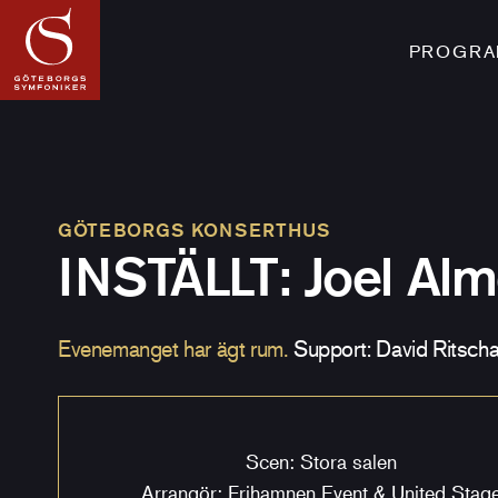
PROGRAM
GÖTEBORGS KONSERTHUS
INSTÄLLT: Joel Al
Evenemanget har ägt rum.
Support: David Ritsch
Scen: Stora salen
Arrangör: Frihamnen Event & United Stag