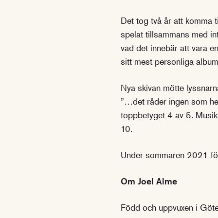
Det tog två år att komma t
spelat tillsammans med int
vad det innebär att vara e
sitt mest personliga album h
Nya skivan mötte lyssnarna
”…det råder ingen som hels
toppbetyget 4 av 5. Musikt
10.
Under sommaren 2021 föl
Om Joel Alme
Född och uppvuxen i Göte