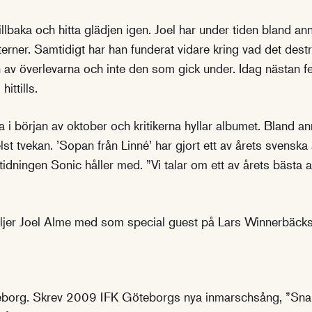
illbaka och hitta glädjen igen. Joel har under tiden bland a
erner. Samtidigt har han funderat vidare kring vad det des
n av överlevarna och inte den som gick under. Idag nästan f
ittills.
 i början av oktober och kritikerna hyllar albumet. Bland ann
t tvekan. ’Sopan från Linné’ har gjort ett av årets svenska
idningen Sonic håller med. ”Vi talar om ett av årets bästa 
jer Joel Alme med som special guest på Lars Winnerbäck
borg. Skrev 2009 IFK Göteborgs nya inmarschsång, ”Snar