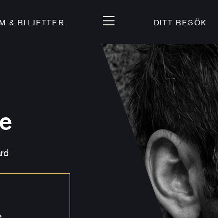
 & BILJETTER
DITT BESÖK
me
ard
e