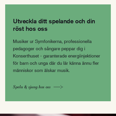
Utveckla ditt spelande och din
röst hos oss
Musiker ur Symfonikerna, professionella
pedagoger och sångare peppar dig i
Konserthuset - garanterade energiinjektioner
för barn och unga där du lär känna ännu fler
människor som älskar musik.
Spela & sjung hos oss