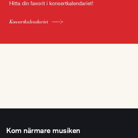
Hitta din favorit i konsertkalendariet!
Konsertkalendariet
Kom närmare musiken