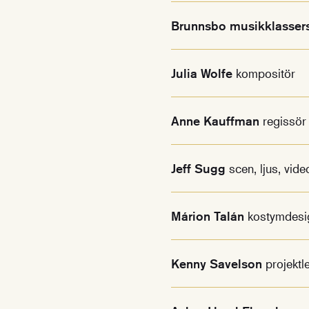
Brunnsbo musikklassers
Julia Wolfe
kompositör
Anne Kauffman
regissör
Jeff Sugg
scen, ljus, vi
Márion Talán
kostymdesi
Kenny Savelson
projekt