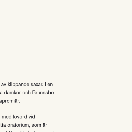
 av klippande saxar. I en
ka damkör och Brunnsbo
papremiär.
es med lovord vid
tta oratorium, som är