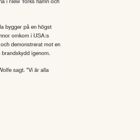
rna i New Yorks hamn och
lla bygger på en högst
vinnor omkom i USA:s
ut och demonstrerat mot en
ch brandskydd igenom.
lfe sagt. ”Vi är alla