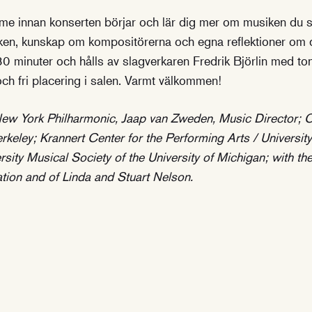
mme innan konserten börjar och lär dig mer om musiken du s
en, kunskap om kompositörerna och egna reflektioner om d
30 minuter och hålls av slagverkaren Fredrik Björlin med t
 och fri placering i salen. Varmt välkommen!
w York Philharmonic, Jaap van Zweden, Music Director; C
erkeley; Krannert Center for the Performing Arts / University
sity Musical Society of the University of Michigan; with th
ion and of Linda and Stuart Nelson.