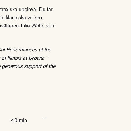
trax ska uppleva! Du får
e klassiska verken.
onsättaren Julia Wolfe som
al Performances at the
 of Illinois at Urbana–
e generous support of the
48 min