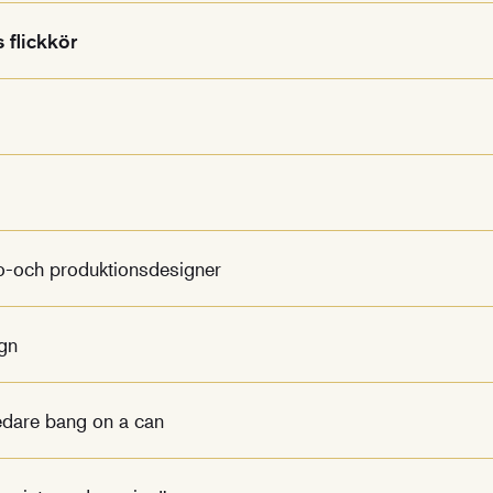
 flickkör
deo-och produktionsdesigner
gn
ledare bang on a can