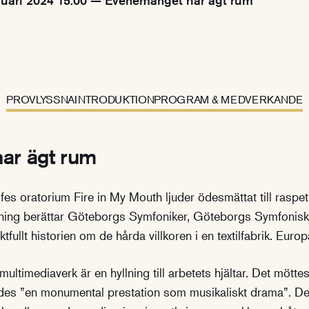
nuari 2024 15.00 — Evenemanget har ägt rum
PROVLYSSNA
INTRODUKTION
PROGRAM & MEDVERKANDE
ar ägt rum
fes oratorium Fire in My Mouth ljuder ödesmättat till raspet
ning berättar Göteborgs Symfoniker, Göteborgs Symfonis
ktfullt historien om de hårda villkoren i en textilfabrik. Euro
ultimediaverk är en hyllning till arbetets hjältar. Det mött
des ”en monumental prestation som musikaliskt drama”. De