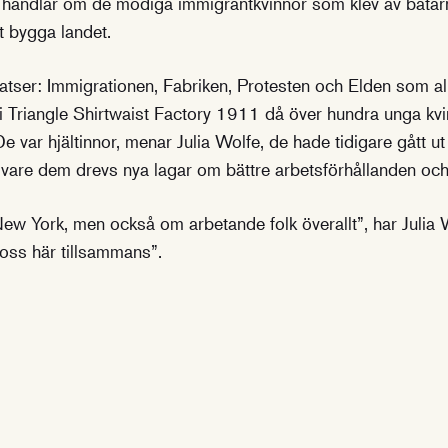
, handlar om de modiga immigrantkvinnor som klev av båta
t bygga landet.
satser: Immigrationen, Fabriken, Protesten och Elden som a
 i Triangle Shirtwaist Factory 1911 då över hundra unga k
De var hjältinnor, menar Julia Wolfe, de hade tidigare gått 
ck vare dem drevs nya lagar om bättre arbetsförhållanden o
ew York, men också om arbetande folk överallt”, har Julia Wo
 oss här tillsammans”.