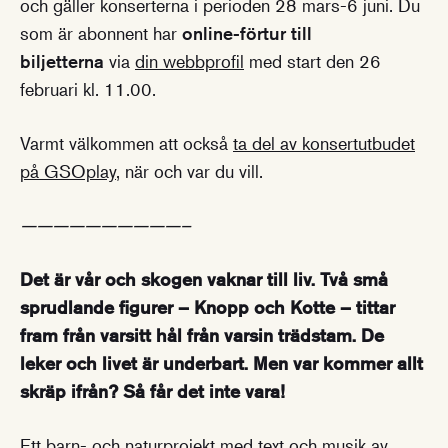
och gäller konserterna i perioden 28 mars-6 juni. Du
som är abonnent har
online-förtur till
biljetterna
via
din webbprofil
med start den 26
februari kl. 11.00.
Varmt välkommen att också
ta del av konsertutbudet
på GSOplay
, när och var du vill.
——————————–
Det är vår och skogen vaknar till liv. Två små
sprudlande figurer – Knopp och Kotte – tittar
fram från varsitt hål från varsin trädstam. De
leker och livet är underbart. Men var kommer allt
skräp ifrån? Så får det inte vara!
Ett barn- och naturprojekt med text och musik av