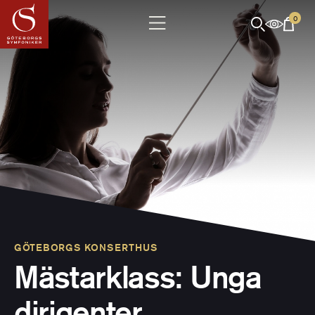
0
GÖTEBORGS KONSERTHUS
Mästarklass: Unga
dirigenter