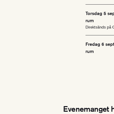
Torsdag 5 se
rum
Direktsänds på
Fredag 6 sep
rum
Evenemanget h