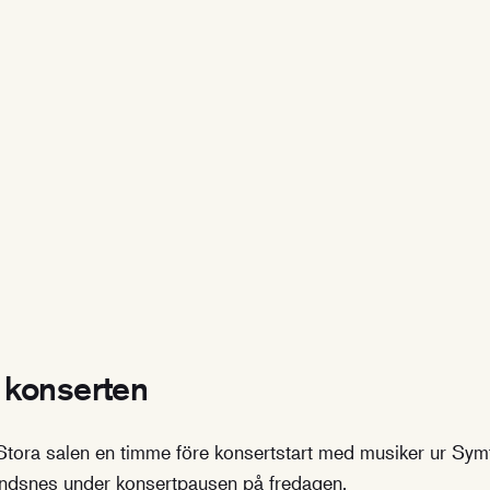
l konserten
i Stora salen en timme före konsertstart med musiker ur Sy
Andsnes under konsertpausen på fredagen.