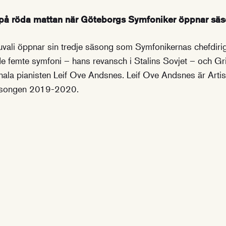
 på röda mattan när Göteborgs Symfoniker öppnar sä
vali öppnar sin tredje säsong som Symfonikernas chefdirig
e femte symfoni – hans revansch i Stalins Sovjet – och Gri
la pianisten Leif Ove Andsnes. Leif Ove Andsnes är Artis
äsongen 2019-2020.