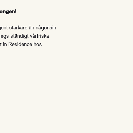
songen!
ent starkare än någonsin:
egs ständigt vårfriska
t in Residence hos