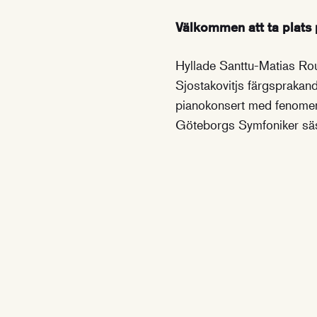
Välkommen att ta plats
Hyllade Santtu-Matias Rou
Sjostakovitjs färgsprakand
pianokonsert med fenomena
Göteborgs Symfoniker s