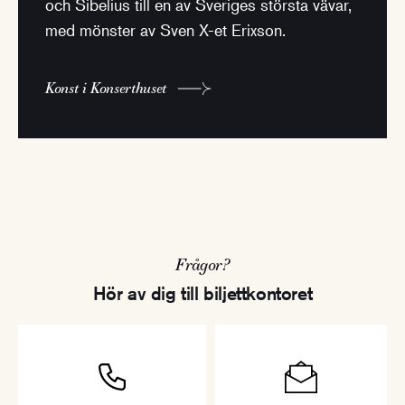
och Sibelius till en av Sveriges största vävar,
med mönster av Sven X-et Erixson.
Konst i Konserthuset
Frågor?
Hör av dig till biljettkontoret