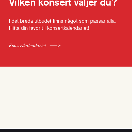
Vilken konsert väljer du?
I det breda utbudet finns något som passar alla.
Hitta din favorit i konsertkalendariet!
Konsertkalendariet