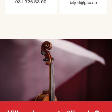
031-726 53 00
biljett@gso.se