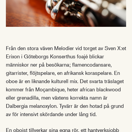
Från den stora väven Melodier vid torget av Sven X:et
Erixon i Göteborgs Konserthus foajé blickar
människor ner på besökarna; flamencodansare,
gitarrister, flöjtspelare, en afrikansk koraspelare. En
oboe är en liknande kulturell mix. Det svarta träslaget
kommer från Moçambique, heter african blackwood
eller grenadilla, men växtens korrekta namn är
Dalbergia melanoxylon. Tyvärr är den hotad på grund
av för intensivt skördande under lång tid.
En oboist tillverkar sina egna rör, ett hantverksjobb